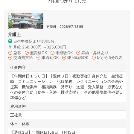
3件見つかりました
更新日：2026年7月31日
介護士
日生中央駅より徒歩5分
月給 268,000円 ～325,000円
急募
無資格OK
未経験OK
昇給・昇格あり
交通費支給
車通勤OK
即日勤務OK
駅から5分以内
仕事内容
【年間休日１５６日】【週休３日・夜勤専従】身体介助 生活援
助 コミュニケーション 記録業務 レクリエーションの企画や
提案 機能訓練 相談業務 見守り 送迎 受入業務 必要な方
への身体介助（食事・入浴・排泄支援） その他環境整備や翌日
準備など
雇用形態
正社員
休日・休暇
【週休3日】年間休日156日 (月13日)