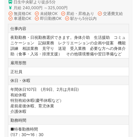
日生中央駅より徒歩5分
月給 240,000円 ～325,000円
無資格OK
未経験OK
昇給・昇格あり
交通費支給
車通勤OK
即日勤務OK
駅から5分以内
仕事内容
夜勤勤務・日祝勤務選択できます。身体介助 生活援助 コミュ
ニケーション 記録業務 レクリエーションの企画や提案 機能
訓練 相談業務 見守り 送迎 受入業務 必要な方への身体介
助（食事・入浴・排泄支援） その他環境整備や翌日準備など
雇用形態
正社員
休日・休暇
年間休日107日 (月9日、2月は月8日)
有給休暇
特別有給休暇(慶弔休暇など）
産前産後休暇、育児休業
介護休暇
勤務時間
■特養勤務時間
(1)7：30〜16：30