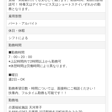
談可！ 特養又はデイサービス又はショートステイいずれかの勤
務となります。
雇用形態
パート・アルバイト
休日・休暇
シフトによる
勤務時間
■勤務時間
7：00～20：00
※上記時間内で2時間以上から勤務可
※休憩時間は労働時間により異なります。
■曜日
週2日～OK
勤務希望日数・時間については、面接時にご相談ください！
扶養内、フルタイム勤務も可能です！！
勤務地
介護福祉施設 天河草子
〒666-0262 兵庫県 川辺郡猪名川町伏見台 1-1-70