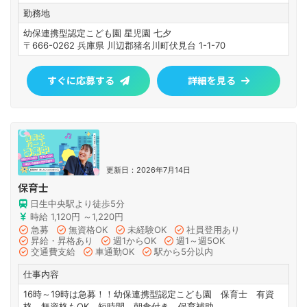
勤務地
幼保連携型認定こども園 星児園 七夕
〒666-0262 兵庫県 川辺郡猪名川町伏見台 1-1-70
すぐに応募する
詳細を見る
更新日：2026年7月14日
保育士
日生中央駅より徒歩5分
時給 1,120円 ～1,220円
急募
無資格OK
未経験OK
社員登用あり
昇給・昇格あり
週1からOK
週1～週5OK
交通費支給
車通勤OK
駅から5分以内
仕事内容
16時～19時は急募！！幼保連携型認定こども園 保育士 有資
格 無資格もOK 短時間 朝食付き 保育補助