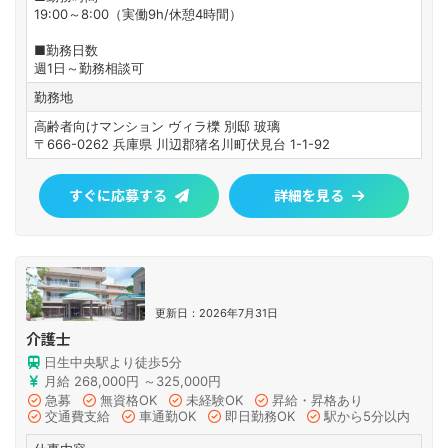
19:00～8:00（実働9h/休憩4時間）
■勤務日数
週1日～勤務相談可
勤務地
高齢者向けマンション ヴィラ櫟 別邸 玻璃
〒666-0262 兵庫県 川辺郡猪名川町伏見台 1-1-92
すぐに応募する
詳細を見る
更新日：2026年7月31日
介護士
日生中央駅より徒歩5分
月給 268,000円 ～325,000円
急募
無資格OK
未経験OK
昇給・昇格あり
交通費支給
車通勤OK
即日勤務OK
駅から5分以内