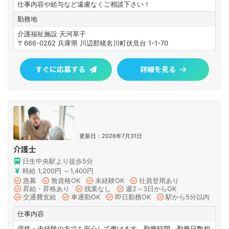
仕事内容や給与など遠慮なくご相談下さい！
勤務地
介護福祉施設 天河草子
〒666-0262 兵庫県 川辺郡猪名川町伏見台 1-1-70
すぐに応募する
詳細を見る
更新日：2026年7月31日
介護士
日生中央駅より徒歩5分
時給 1,200円 ～1,400円
急募
無資格OK
未経験OK
社員登用あり
昇給・昇格あり
残業なし
週2～3日からOK
交通費支給
車通勤OK
即日勤務OK
駅から5分以内
仕事内容
資格・未経験の方でも安心して働けます。勤務時間、勤務日数相