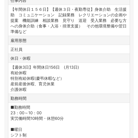
仕事内容
【年間休日１５６日】【週休３日・夜勤専従】身体介助 生活援
助 コミュニケーション 記録業務 レクリエーションの企画や
提案 機能訓練 相談業務 見守り 送迎 受入業務 必要な方
への身体介助（食事・入浴・排泄支援） その他環境整備や翌日
準備など
雇用形態
正社員
休日・休暇
【週休3日】年間休日156日 (月13日)
有給休暇
特別有給休暇(慶弔休暇など）
産前産後休暇、育児休業
介護休暇
勤務時間
■勤務時間
23：00～10：00
実労働時間10時間・休憩60分
■曜日
シフト制