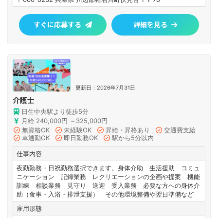
すぐに応募する
詳細を見る
更新日：2026年7月31日
介護士
日生中央駅より徒歩5分
月給 240,000円 ～325,000円
無資格OK
未経験OK
昇給・昇格あり
交通費支給
車通勤OK
即日勤務OK
駅から5分以内
仕事内容
夜勤勤務・日祝勤務選択できます。身体介助 生活援助 コミュ
ニケーション 記録業務 レクリエーションの企画や提案 機能
訓練 相談業務 見守り 送迎 受入業務 必要な方への身体介
助（食事・入浴・排泄支援） その他環境整備や翌日準備など
雇用形態