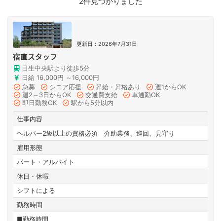
2件見つかりました
更新日：2026年7月31日
宿直スタッフ
日生中央駅より徒歩5分
日給 16,000円 ～16,000円
急募
シニア応援
昇給・昇格あり
週1からOK
週2～3日からOK
交通費支給
車通勤OK
即日勤務OK
駅から5分以内
仕事内容
ヘルパー2級以上の資格必須 介助業務、巡回、見守り
雇用形態
パート・アルバイト
休日・休暇
シフトによる
勤務時間
■勤務時間